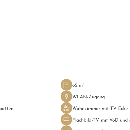
65 m²
WLAN-Zugang
betten
Wohnzimmer mit TV-Ecke
Flachbild-TV mit VoD und 