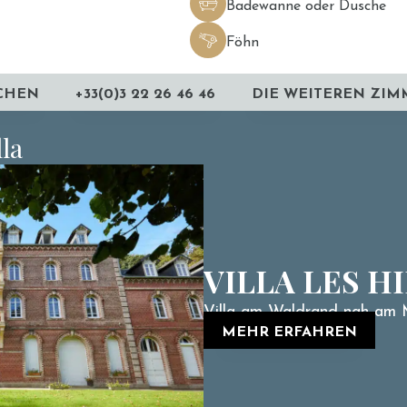
Badewanne oder Dusche
Föhn
CHEN
+33(0)3 22 26 46 46
DIE WEITEREN ZIM
lla
VILLA LES 
Villa am Waldrand nah am 
MEHR ERFAHREN