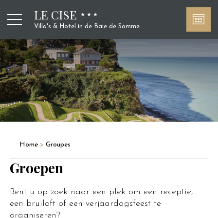
LE CISE
Villa's & Hotel in de Baie de Somme
Home
>
Groupes
Groepen
Bent u op zoek naar een plek om een receptie,
een bruiloft of een verjaardagsfeest te
organiseren?