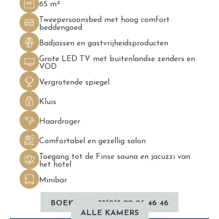
65 m²
Tweepersoonsbed met hoog comfort
beddengoed
Badjassen en gastvrijheidsproducten
Grote LED TV met buitenlandse zenders en
VOD
Vergrotende spiegel
Kluis
Haardroger
Comfortabel en gezellig salon
Toegang tot de Finse sauna en jacuzzi van
het hotel
Minibar
BOEK
+33(0)3 22 26 46 46
ALLE KAMERS