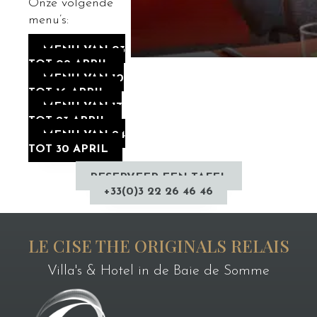
Onze volgende
menu’s:
MENU VAN 03
TOT 09 APRIL
MENU VAN 10
TOT 16 APRIL
MENU VAN 17
TOT 23 APRIL
MENU VAN 24
TOT 30 APRIL
RESERVEER EEN TAFEL
+33(0)3 22 26 46 46
LE CISE THE ORIGINALS RELAIS
Villa's & Hotel in de Baie de Somme